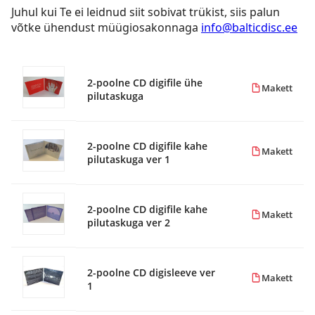
Juhul kui Te ei leidnud siit sobivat trükist, siis palun
võtke ühendust müügiosakonnaga
info@balticdisc.ee
2-poolne CD digifile ühe
Makett
pilutaskuga
2-poolne CD digifile kahe
Makett
pilutaskuga ver 1
2-poolne CD digifile kahe
Makett
pilutaskuga ver 2
2-poolne CD digisleeve ver
Makett
1