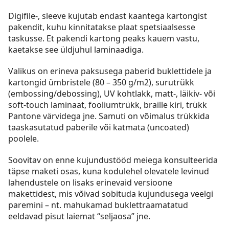
Digifile-, sleeve kujutab endast kaantega kartongist
pakendit, kuhu kinnitatakse plaat spetsiaalsesse
taskusse. Et pakendi kartong peaks kauem vastu,
kaetakse see üldjuhul laminaadiga.
Valikus on erineva paksusega paberid buklettidele ja
kartongid ümbristele (80 – 350 g/m2), surutrükk
(embossing/debossing), UV kohtlakk, matt-, läikiv- või
soft-touch laminaat, fooliumtrükk, braille kiri, trükk
Pantone värvidega jne. Samuti on võimalus trükkida
taaskasutatud paberile või katmata (uncoated)
poolele.
Soovitav on enne kujundustööd meiega konsulteerida
täpse maketi osas, kuna kodulehel olevatele levinud
lahendustele on lisaks erinevaid versioone
makettidest, mis võivad sobituda kujundusega veelgi
paremini – nt. mahukamad buklettraamatatud
eeldavad pisut laiemat “seljaosa” jne.