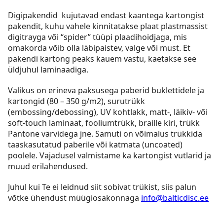
Digipakendid kujutavad endast kaantega kartongist
pakendit, kuhu vahele kinnitatakse plaat plastmassist
digitrayga või “spider” tüüpi plaadihoidjaga, mis
omakorda võib olla läbipaistev, valge või must. Et
pakendi kartong peaks kauem vastu, kaetakse see
üldjuhul laminaadiga.
Valikus on erineva paksusega paberid buklettidele ja
kartongid (80 – 350 g/m2), surutrükk
(embossing/debossing), UV kohtlakk, matt-, läikiv- või
soft-touch laminaat, fooliumtrükk, braille kiri, trükk
Pantone värvidega jne. Samuti on võimalus trükkida
taaskasutatud paberile või katmata (uncoated)
poolele. Vajadusel valmistame ka kartongist vutlarid ja
muud erilahendused.
Juhul kui Te ei leidnud siit sobivat trükist, siis palun
võtke ühendust müügiosakonnaga
info@balticdisc.ee